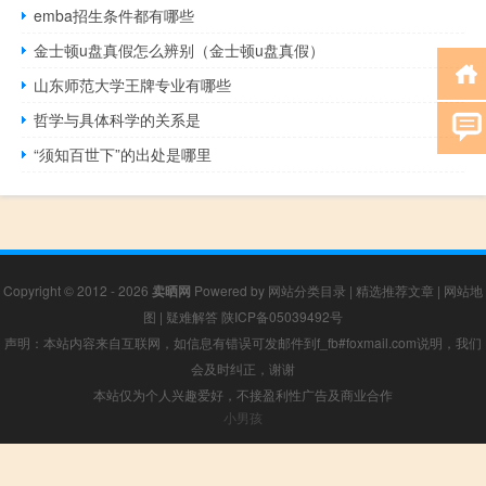
emba招生条件都有哪些
金士顿u盘真假怎么辨别（金士顿u盘真假）
山东师范大学王牌专业有哪些
哲学与具体科学的关系是
“须知百世下”的出处是哪里
Copyright © 2012 - 2026
卖晒网
Powered by
网站分类目录
|
精选推荐文章
|
网站地
图
|
疑难解答
陕ICP备05039492号
声明：本站内容来自互联网，如信息有错误可发邮件到f_fb#foxmail.com说明，我们
会及时纠正，谢谢
本站仅为个人兴趣爱好，不接盈利性广告及商业合作
小男孩