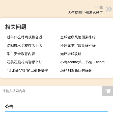
下一篇
大年初四兰州怎么样了
相关问题
过年什么时间栽葱合适
全球健康风险因素排行
沈阳技术学校排名十名
移速充电宝质量好不好
学生安全教育内容
光环游戏攻略
石英石跟花岗岩哪个好
小鸟acome第二书包（acome小鸟）
“莫比邵父渠”的出处是哪里
怎样判断高压包好坏
☚
公告