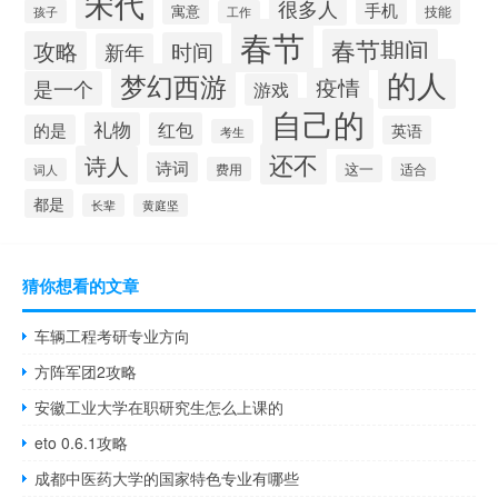
宋代
很多人
手机
寓意
技能
孩子
工作
春节
春节期间
攻略
时间
新年
的人
梦幻西游
疫情
是一个
游戏
自己的
礼物
红包
的是
英语
考生
还不
诗人
诗词
这一
费用
适合
词人
都是
长辈
黄庭坚
猜你想看的文章
车辆工程考研专业方向
方阵军团2攻略
安徽工业大学在职研究生怎么上课的
eto 0.6.1攻略
成都中医药大学的国家特色专业有哪些