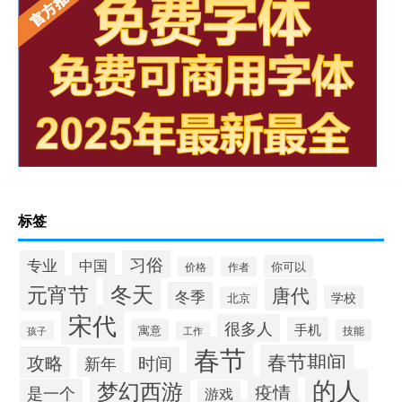
标签
习俗
专业
中国
你可以
价格
作者
冬天
元宵节
唐代
冬季
学校
北京
宋代
很多人
手机
寓意
技能
孩子
工作
春节
春节期间
攻略
时间
新年
的人
梦幻西游
疫情
是一个
游戏