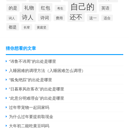
自己的
礼物
红包
的是
英语
考生
还不
诗人
诗词
这一
费用
适合
词人
都是
长辈
黄庭坚
猜你想看的文章
“讳鲁不讳周”的出处是哪里
入睡困难的调理方法（入睡困难怎么调理）
“狐兔绝踪”的出处是哪里
“日暮寒风吹客衣”的出处是哪里
“此意分明难理会”的出处是哪里
过年带宠物一起回家吗
为什么过年要提前取现金
大年初二能吃黄豆吗吗