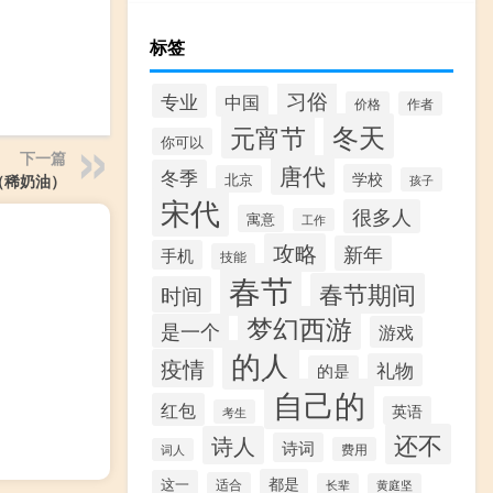
标签
习俗
专业
中国
价格
作者
冬天
元宵节
你可以
下一篇
唐代
冬季
学校
北京
（稀奶油）
孩子
宋代
很多人
寓意
工作
攻略
新年
手机
技能
春节
春节期间
时间
梦幻西游
是一个
游戏
的人
疫情
礼物
的是
自己的
红包
英语
考生
还不
诗人
诗词
费用
词人
都是
这一
适合
长辈
黄庭坚