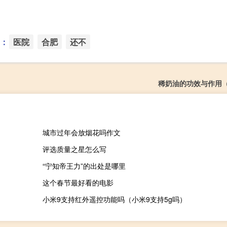
：
医院
合肥
还不
稀奶油的功效与作用
城市过年会放烟花吗作文
评选质量之星怎么写
“宁知帝王力”的出处是哪里
这个春节最好看的电影
小米9支持红外遥控功能吗（小米9支持5g吗）