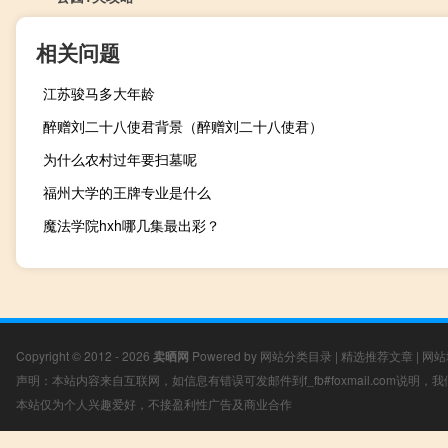
相关问题
江苏骏马多大年龄
醉赠刘二十八使君背景（醉赠刘二十八使君）
为什么农村过年要扫墓呢
福州大学的王牌专业是什么
魔法学院hxh哪几集最出彩？
Copyright © 2012 - 2026
卖晒网
Powered by
网站分类目录
|
精选推荐文章
|
网站
声明：本站内容来自互联网，如信息有错误可发邮件到f_fb#foxmail.com说明
本站仅为个人兴趣爱好，不接盈利性广告及商业合作