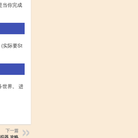
是当你完成
(实际要St
斗世界。 进
下一篇
拟器 攻略