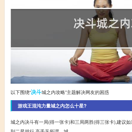
决斗
以下围绕“
城之内攻略”主题解决网友的困惑
游戏王混沌力量城之内怎么十星?
城之内决斗有一局(得一张卡)和三局两胜(得三张卡),建议
到二星就行,高手无所谓... 城。