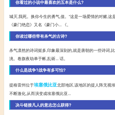
你看过的小说中最喜欢的五本是什么?
城灭,我死。换你今生的勇气,值。”这是一场爱情的对赌,这
《豪门绝恋》又名《豪门小... 《。
你读过哪些带有杀气的古诗?
杀气凛然的诗词挺多,印象最深刻的,就是唐朝的一些诗词,
洮。卷旗夜劫单于帐,乱斫... 话。
什么是战争?战争有多可怕?
埃塞俄比亚
提格雷州位于
北部地区,该地区的提人阵无视
不断激化,从而演变成埃塞俄比亚...
决斗链接凡人的意志怎么获得?