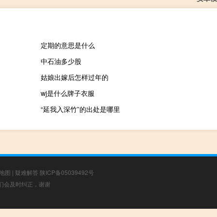
定期的意思是什么
中石油多少股
姑娘出嫁后怎样过年的
wj是什么牌子衣服
“延我入深竹”的出处是哪里
地图
|
疑难解答
陕ICP备05039492号
，我们会及时纠正，谢谢