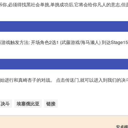
你,必须得找黑社会单挑,单挑成功后,它将会给你凡人的意志,但
发方法: 开场角色2选1 (武藤游戏/海马濑人) 到达Stage15 
开始进行和真崎杏子的对战。 点击传送门,就可以进入到我们的决
决斗
埃塞俄比亚
链接
安卓模