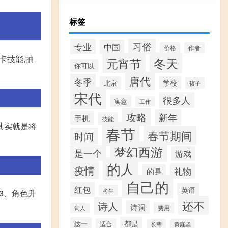
标签
习俗
专业
中国
价格
作者
卡技能,抽
冬天
元宵节
你可以
唐代
冬季
学校
北京
孩子
宋代
很多人
寓意
工作
攻略
新年
手机
技能
其实就是将
春节
春节期间
时间
梦幻西游
是一个
游戏
的人
疫情
礼物
的是
自己的
红包
英语
考生
3、角色升
还不
诗人
诗词
费用
词人
都是
这一
适合
长辈
黄庭坚