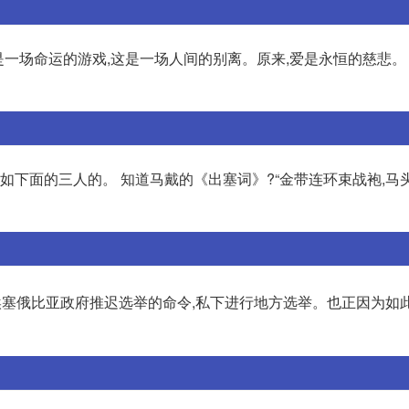
是一场命运的游戏,这是一场人间的别离。原来,爱是永恒的慈悲。 
比如下面的三人的。 知道马戴的《出塞词》?“金带连环束战袍,马
埃塞俄比亚政府推迟选举的命令,私下进行地方选举。也正因为如此