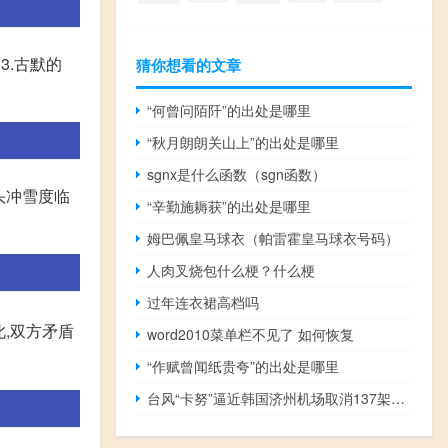
3.古默的
猜你想看的文章
“何曾问陌阡”的出处是哪里
“秋月朗朗关山上”的出处是哪里
sgnx是什么函数（sgn函数）
头冲雪度临
“辛勤施耨获”的出处是哪里
姆巴佩皇马球衣（帕雷霍皇马球衣号码）
人肉叉烧包什么梗？什么梗
过年连衣裙高档吗
,双方矛盾
word2010菜单栏不见了 如何恢复
“作赋曾闻纸贵夸”的出处是哪里
台风“卡努”逼近韩国济州机场取消137架次航班