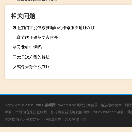
相关问题
湖北荆门可提供东菱咖啡机维修服务地址在哪
元宵节的正确英文表述是
冬天龙虾打洞吗
二元二次方程的解法
女式冬天穿什么衣服
Copyright © 2012 - 2026
卖晒网
Powered by
网站分类目录
|
精选推荐文章
|
网站
声明：本站内容来自互联网，如信息有错误可发邮件到f_fb#foxmail.com说明
本站仅为个人兴趣爱好，不接盈利性广告及商业合作