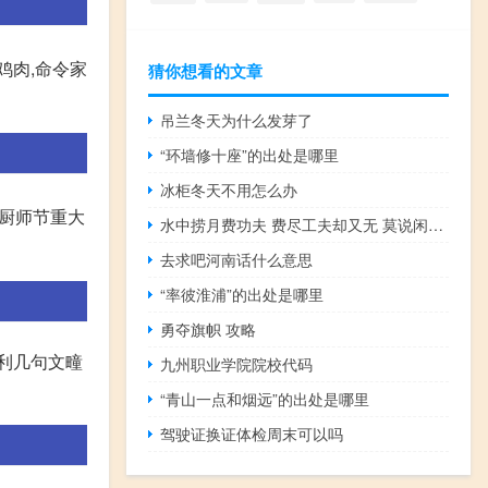
鸡肉,命令家
猜你想看的文章
吊兰冬天为什么发芽了
“环墙修十座”的出处是哪里
冰柜冬天不用怎么办
为厨师节重大
水中捞月费功夫 费尽工夫却又无 莫说闲言并乱语（水中捞月）
去求吧河南话什么意思
“率彼淮浦”的出处是哪里
勇夺旗帜 攻略
利几句文疃
九州职业学院院校代码
“青山一点和烟远”的出处是哪里
驾驶证换证体检周末可以吗