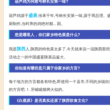
葫芦鸡为何敢号称长安第一味?
盛唐
葫芦鸡源于
,传承千年,号称长安第一味,源于周总理。
厨制作,当时养的鸡绝对都... 因。
您是哪里人，你们家乡特色菜是什么?
陕西
我是
人,陕西的特色菜太多了,今天就来说一说陕西那些
活动之一的中国盛宴陕菜品鉴大。
你知道有哪些是只属于你家乡的方言?
每个地方的方言都各有特色,即使同一个县市,不同的乡镇
的方言吧: 1. 牙眦眦猫烤火似的。
《白鹿原》是否真实还原了陕西饮食文化?