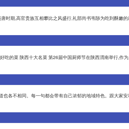
盛唐时期,高官贵族互相攀比之风盛行,礼部尚书韦陟为吃到酥嫩的
好吃的菜 陕西十大名菜 第26届中国厨师节在陕西渭南举行,作
街道也各不相同。每一句都会带有自己浓郁的地域特色。跟大家安