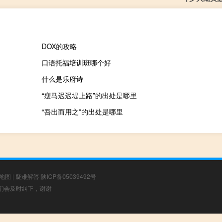
DOX的攻略
口语托福培训班哪个好
什么是乐府诗
“瘦马迟迟堤上路”的出处是哪里
“吾出而用之”的出处是哪里
地图
|
疑难解答
陕ICP备05039492号
，我们会及时纠正，谢谢