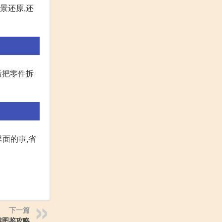
景还原,还
后把零件拆
这里面的事,省
下一篇
游图鉴攻略