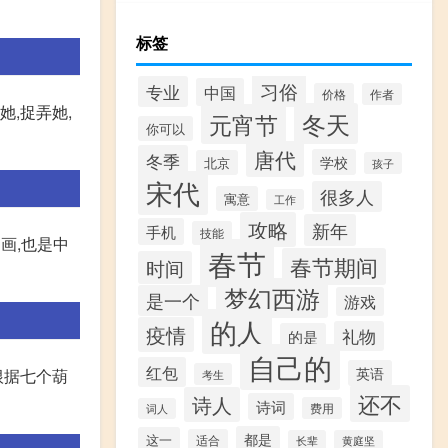
标签
习俗
专业
中国
价格
作者
,捉弄她,
冬天
元宵节
你可以
唐代
冬季
学校
北京
孩子
宋代
很多人
寓意
工作
攻略
新年
手机
技能
画,也是中
春节
春节期间
时间
梦幻西游
是一个
游戏
的人
疫情
礼物
的是
自己的
红包
英语
根据七个葫
考生
还不
诗人
诗词
费用
词人
都是
这一
适合
长辈
黄庭坚