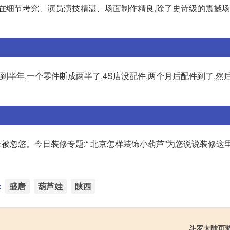
在细节考究、演员演技精湛、场面制作精良,除了史诗级的震撼场
到半年,一个零件断成两半了,4S店没配件,两个月后配件到了,然
是件大事:防止被忽悠。今日装修专题:“ 北京怎样装饰小葫芦”为您说说装修
：
盛唐
葫芦娃
陕西
斗罗大陆页