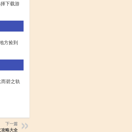
选择下载游
的地方捡到
;而碧之轨
下一篇
文攻略大全