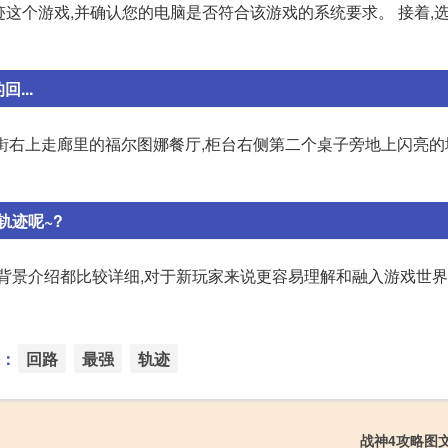
迹这个游戏,并确认您的电脑是否符合该游戏的系统要求。 接着,
...
业街右上走廊里的福尔图娜餐厅,柜台右侧第二个桌子旁地上闪亮
轨迹呢~?
背景介绍都比较详细,对于新玩家来说更容易理解和融入游戏世界
：
回路
最强
轨迹
战神4攻略图