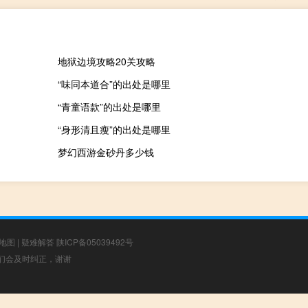
地狱边境攻略20关攻略
“味同本道合”的出处是哪里
“青童语款”的出处是哪里
“身形清且瘦”的出处是哪里
梦幻西游金砂丹多少钱
地图
|
疑难解答
陕ICP备05039492号
，我们会及时纠正，谢谢