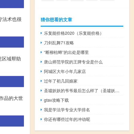
疗法术也很
猜你想看的文章
乐复能价格2020（乐复能价格）
刀剑乱舞71攻略
“断柳枯蝉”的出处是哪里
意区域帮助
唐山师范学院的王牌专业是什么
阿城区大年小年几家店
过年了初几回娘家
圣墟妖妖的爷爷最后怎么样了（圣墟妖妖祖父）
的作品的大世
gtav攻略下载
我是学法学专业大学排名
你还有哪些过年的冲动呢