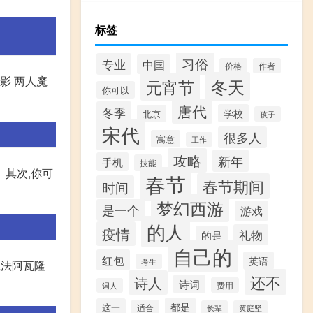
标签
习俗
专业
中国
价格
作者
影 两人魔
冬天
元宵节
你可以
唐代
冬季
学校
北京
孩子
宋代
很多人
寓意
工作
攻略
新年
手机
技能
 其次,你可
春节
春节期间
时间
梦幻西游
是一个
游戏
的人
疫情
礼物
的是
自己的
红包
英语
考生
魔法阿瓦隆
还不
诗人
诗词
费用
词人
都是
这一
适合
长辈
黄庭坚