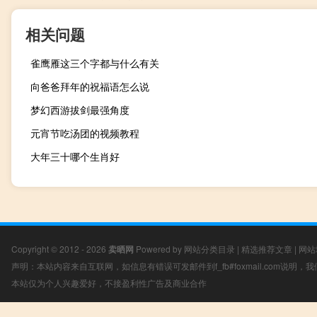
相关问题
雀鹰雁这三个字都与什么有关
向爸爸拜年的祝福语怎么说
梦幻西游拔剑最强角度
元宵节吃汤团的视频教程
大年三十哪个生肖好
Copyright © 2012 - 2026
卖晒网
Powered by
网站分类目录
|
精选推荐文章
|
网站
声明：本站内容来自互联网，如信息有错误可发邮件到f_fb#foxmail.com说明
本站仅为个人兴趣爱好，不接盈利性广告及商业合作