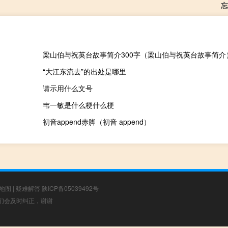
忘
梁山伯与祝英台故事简介300字（梁山伯与祝英台故事简介
“大江东流去”的出处是哪里
请示用什么文号
韦一敏是什么梗什么梗
初音append赤脚（初音 append）
地图
|
疑难解答
陕ICP备05039492号
，我们会及时纠正，谢谢