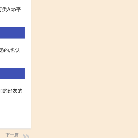
类App平
悉的,也认
添加的好友的
下一篇