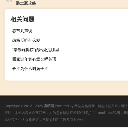
装土豪攻略
相关问题
春节几声调
怒极反吃什么梗
“辛勤施耨获”的出处是哪里
回家过年算有意义吗英语
长江为什么叫扬子江
Copyright © 2012 - 2026
卖晒网
Powered by
网站分类目录
|
精选推荐文章
|
网站
声明：本站内容来自互联网，如信息有错误可发邮件到f_fb#foxmail.com说明
本站仅为个人兴趣爱好，不接盈利性广告及商业合作