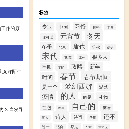
标签
习俗
专业
中国
价格
作者
为工作的原
冬天
元宵节
你可以
唐代
冬季
学校
北京
孩子
宋代
很多人
寓意
工作
攻略
新年
手机
技能
圈,允许陌生
春节
春节期间
时间
梦幻西游
是一个
游戏
的人
疫情
礼物
的是
自己的
红包
英语
考生
的 ⒊自发寻
还不
诗人
诗词
费用
词人
都是
这一
适合
长辈
黄庭坚