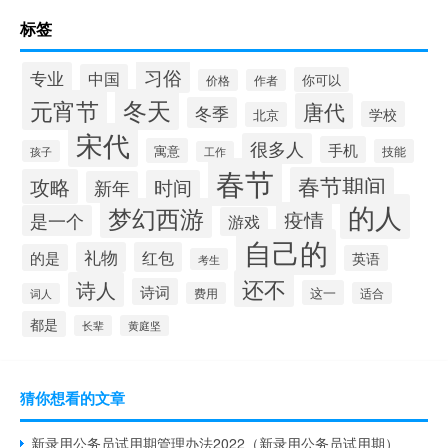
标签
习俗
专业
中国
你可以
价格
作者
冬天
元宵节
唐代
冬季
学校
北京
宋代
很多人
手机
寓意
技能
孩子
工作
春节
春节期间
攻略
时间
新年
的人
梦幻西游
疫情
是一个
游戏
自己的
礼物
红包
的是
英语
考生
还不
诗人
诗词
这一
费用
适合
词人
都是
长辈
黄庭坚
猜你想看的文章
新录用公务员试用期管理办法2022（新录用公务员试用期）