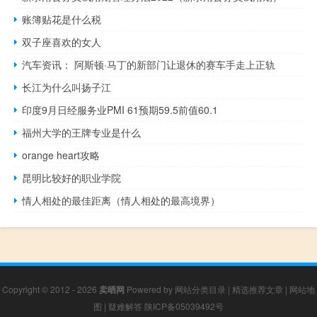
账簿贴花是什么税
双子座喜欢的女人
汽车资讯： 阿斯顿·马丁的新部门让退休的赛车手走上正轨
长江为什么叫扬子江
印度9月日经服务业PMI 61预期59.5前值60.1
福州大学的王牌专业是什么
orange heart攻略
昆明比较好的职业学院
情人相处的最佳距离（情人相处的最高境界）
Copyright © 2012 - 2026
卖晒网
Powered by
网站分类目录
|
精选推荐文章
|
网站地
图
|
疑难解答
陕ICP备05039492号