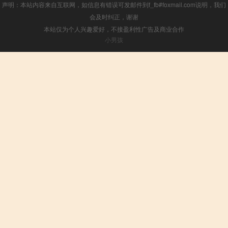
声明：本站内容来自互联网，如信息有错误可发邮件到f_fb#foxmail.com说明，我们
会及时纠正，谢谢
本站仅为个人兴趣爱好，不接盈利性广告及商业合作
小男孩