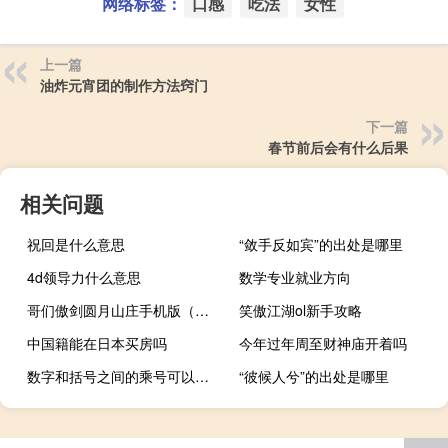
网络标签：
口感
吃法
女性
上一篇
油炸元宵团的制作方法窍门
下一篇
春节前后会有什么后果
相关问题
祝回是什么意思
“敛手反如宾”的出处是哪里
4d领导力什么意思
数学专业就业方向
哥们傲剑圆月山庄手机版（哥们傲剑圆月山庄）
笑傲江湖ol新手攻略
中国籍能在日本买房吗
今年过年周至财神庙开着吗
数字和括号之间的乘号可以省略吗
“彼候人兮”的出处是哪里