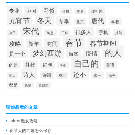
习俗
专业
中国
你可以
价格
作者
冬天
元宵节
唐代
冬季
学校
北京
宋代
很多人
手机
寓意
技能
孩子
工作
春节
春节期间
攻略
时间
新年
的人
梦幻西游
疫情
是一个
游戏
自己的
礼物
红包
的是
英语
考生
还不
诗人
诗词
这一
费用
适合
词人
都是
长辈
黄庭坚
猜你想看的文章
mirror魔女攻略
春节买的红薯怎么保存