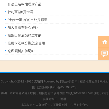
什么是结构性理财产品
梦幻西游5开卡吗
“十步一沮洳”的出处是哪里
加入青联有什么好处
姑娘出嫁后怎样过年的
信用卡还款分期怎么使用
仓库领料如何记帐
Copyright © 2012 - 2026
卖晒网
Powered by
网站分类目录
|
精选推荐文章
|
网站地
图
|
疑难解答
陕ICP备05039492号
声明：本站内容来自互联网，如信息有错误可发邮件到f_fb#foxmail.com说明，我们
会及时纠正，谢谢
本站仅为个人兴趣爱好，不接盈利性广告及商业合作