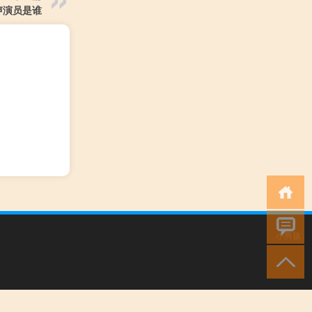
声演员是谁
小男孩