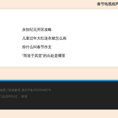
春节电视相
永恒纪元开区攻略
儿童过年大红连衣裙怎么画
你什么叫春节作文
“而造于其堂”的出处是哪里
地图
|
疑难解答
陕ICP备05039492号
，我们会及时纠正，谢谢