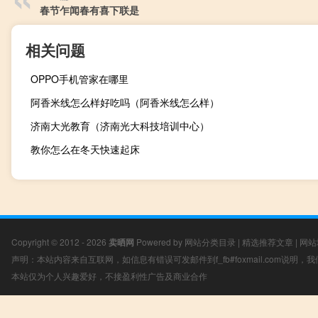
春节乍闻春有喜下联是
相关问题
OPPO手机管家在哪里
阿香米线怎么样好吃吗（阿香米线怎么样）
济南大光教育（济南光大科技培训中心）
教你怎么在冬天快速起床
Copyright © 2012 - 2026
卖晒网
Powered by
网站分类目录
|
精选推荐文章
|
网站
声明：本站内容来自互联网，如信息有错误可发邮件到f_fb#foxmail.com说明
本站仅为个人兴趣爱好，不接盈利性广告及商业合作