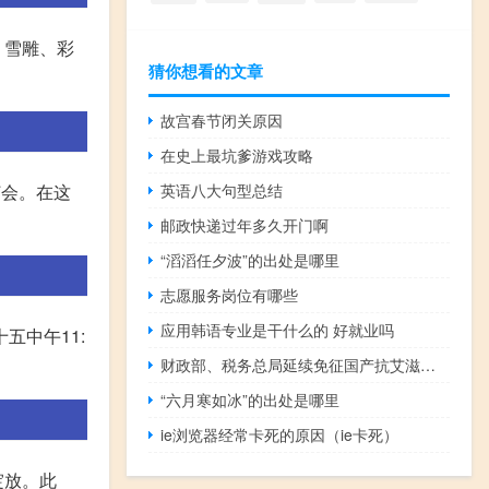
、雪雕、彩
猜你想看的文章
故宫春节闭关原因
在史上最坑爹游戏攻略
英语八大句型总结
灯会。在这
邮政快递过年多久开门啊
“滔滔任夕波”的出处是哪里
志愿服务岗位有哪些
应用韩语专业是干什么的 好就业吗
五中午11:
财政部、税务总局延续免征国产抗艾滋病病毒药品增值税政策继续对国产抗艾滋病病毒药品免征生产环节和流通环节增值税
“六月寒如冰”的出处是哪里
ie浏览器经常卡死的原因（ie卡死）
绽放。此