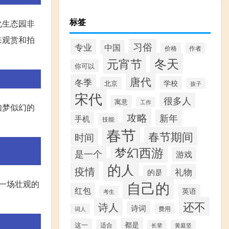
标签
化生态园非
来观赏和拍
习俗
专业
中国
价格
作者
冬天
元宵节
你可以
唐代
冬季
学校
北京
孩子
宋代
很多人
寓意
工作
如梦似幻的
攻略
新年
手机
技能
春节
春节期间
时间
梦幻西游
是一个
游戏
的人
疫情
礼物
的是
自己的
一场壮观的
红包
英语
考生
还不
诗人
诗词
费用
词人
都是
这一
适合
长辈
黄庭坚