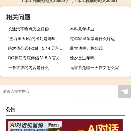
土木工程概论论文30000字（土木工程概论论文3000）
相关问题
长途汽车晚点怎么赔偿
本科几年毕业
“溯万里天风”的出处是哪里
过年家里亲戚送什么好运
绝对值公式excel（3 14 兀的绝对值）
最大功率计算公式
QQ梦幻海底伴侣 V15.3 官方绿色版（QQ梦幻海底伴侣 V15.3 官方绿色版功能简介）
除夕是过年吗
十条红线的内容是什么
元宵节是哪一天作文怎么写
☚
公告