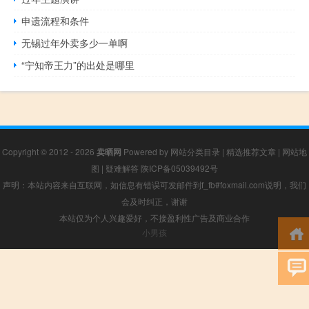
申遗流程和条件
无锡过年外卖多少一单啊
“宁知帝王力”的出处是哪里
Copyright © 2012 - 2026
卖晒网
Powered by
网站分类目录
|
精选推荐文章
|
网站地
图
|
疑难解答
陕ICP备05039492号
声明：本站内容来自互联网，如信息有错误可发邮件到f_fb#foxmail.com说明，我们
会及时纠正，谢谢
本站仅为个人兴趣爱好，不接盈利性广告及商业合作
小男孩