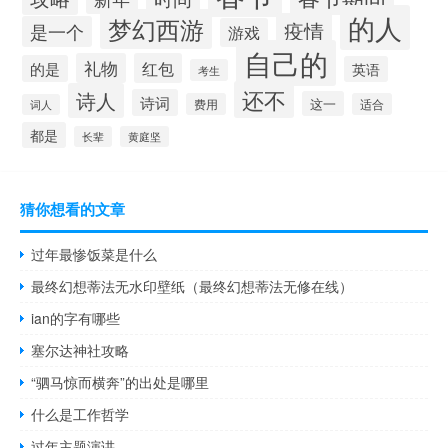
的人
梦幻西游
疫情
是一个
游戏
自己的
礼物
红包
的是
英语
考生
还不
诗人
诗词
这一
费用
适合
词人
都是
长辈
黄庭坚
猜你想看的文章
过年最惨饭菜是什么
最终幻想蒂法无水印壁纸（最终幻想蒂法无修在线）
ian的字有哪些
塞尔达神社攻略
“驷马惊而横奔”的出处是哪里
什么是工作哲学
过年主题演讲