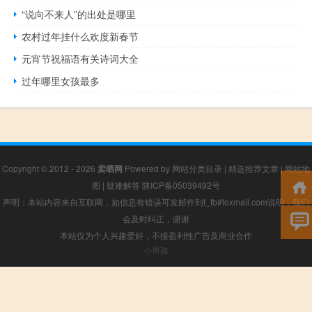
“说向不来人”的出处是哪里
农村过年挂什么欢度新春节
元宵节祝福语有关诗词大全
过年哪里女孩最多
Copyright © 2012 - 2026
卖晒网
Powered by
网站分类目录
|
精选推荐文章
|
网站地
图
|
疑难解答
陕ICP备05039492号
声明：本站内容来自互联网，如信息有错误可发邮件到f_fb#foxmail.com说明，我们
会及时纠正，谢谢
本站仅为个人兴趣爱好，不接盈利性广告及商业合作
小男孩