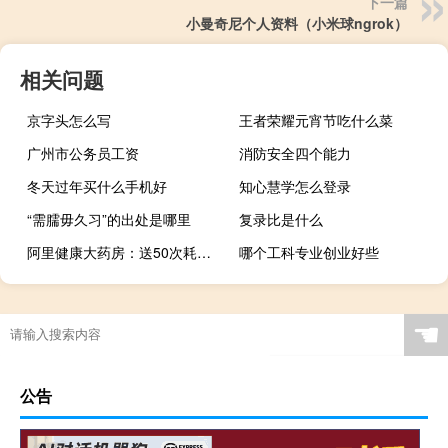
下一篇
小曼奇尼个人资料（小米球ngrok）
相关问题
京字头怎么写
王者荣耀元宵节吃什么菜
广州市公务员工资
消防安全四个能力
冬天过年买什么手机好
知心慧学怎么登录
“需臑毋久习”的出处是哪里
复录比是什么
阿里健康大药房：送50次耗材，鱼跃精准血糖仪29元（30元券）
哪个工科专业创业好些
☚
公告