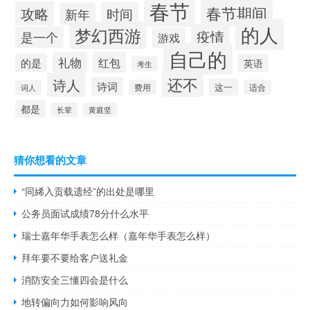
春节
春节期间
攻略
时间
新年
的人
梦幻西游
疫情
是一个
游戏
自己的
礼物
红包
的是
英语
考生
还不
诗人
诗词
这一
费用
适合
词人
都是
长辈
黄庭坚
猜你想看的文章
“同絺入贡载遗经”的出处是哪里
公务员面试成绩78分什么水平
瑞士嘉年华手表怎么样（嘉年华手表怎么样）
拜年要不要给客户送礼金
消防安全三懂四会是什么
地转偏向力如何影响风向