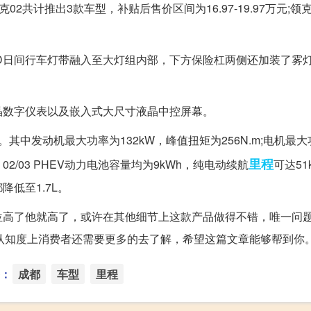
2共计推出3款车型，补贴后售价区间为16.97-19.97万元;领
D日间行车灯带融入至大灯组内部，下方保险杠两侧还加装了雾灯
晶数字仪表以及嵌入式大尺寸液晶中控屏幕。
统。其中发动机最大功率为132kW，峰值扭矩为256N.m;电机最大
里程
2/03 PHEV动力电池容量均为9kWh，纯电动续航
可达51
低至1.7L。
高了他就高了，或许在其他细节上这款产品做得不错，唯一问题
品牌认知度上消费者还需要更多的去了解，希望这篇文章能够帮到你
：
成都
车型
里程