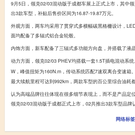
9月5日，领克02/03混动版于成都车展上正式上市，其中领克0
出3款车型，补贴后售价区间为16.87-19.87万元。
外观方面，两车均采用了贯穿式多横幅碳黑格栅设计，LE
面均配备了多辐式铝合金轮毂。
内饰方面，新车配备了三辐式多功能方向盘，并搭载了液
动力方面，领克02/03 PHEV均搭载一套1.5T插电混动系
W，峰值扭矩为160N.m，传动系统匹配7速双离合变速箱。0
最大续航里程可达到992km，两款车型的百公里综合油耗都降
认为高端品牌往往体现在很多细节表现上，而不是产品定位
领克02/03混动版于成都正式上市，02共推出3款车型
网络标签