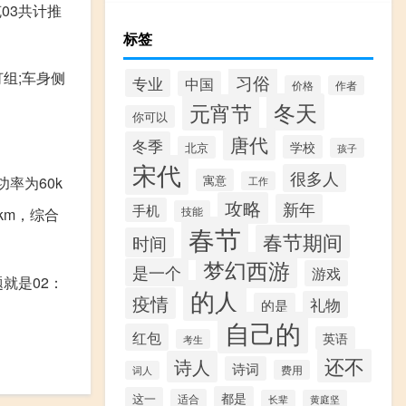
克03共计推
标签
组;车身侧
习俗
专业
中国
价格
作者
冬天
元宵节
你可以
唐代
冬季
学校
北京
孩子
宋代
很多人
寓意
功率为60k
工作
攻略
新年
手机
技能
km，综合
春节
春节期间
时间
梦幻西游
是一个
游戏
就是02：
的人
疫情
礼物
的是
。
自己的
红包
英语
考生
还不
诗人
诗词
费用
词人
都是
这一
适合
长辈
黄庭坚