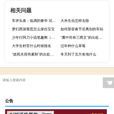
相关问题
车评头条：低调的奢华 试驾全新奥迪A7
大米生虫怎样去除
梦幻西游善恶怎么保住宝宝
如何形容春节后离别的车站
少年行阿刀小说笔趣阁（少年行阿刀）
“囊中尚有三两文”的出处是哪里
大学生村官什么时候报名
过年种什么草莓
“故苑夫容伤素秋”的出处是哪里
冬天到了北方各地什么
☚
公告