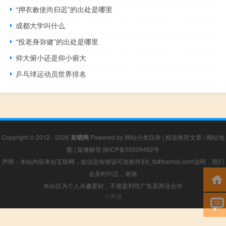
“押衣敕使尚归迟”的出处是哪里
成都大学叫什么
“投老身弥健”的出处是哪里
仰大俯小还是仰小俯大
乒乓球运动员世界排名
Copyright © 2012 - 2026
卖晒网
Powered by
网站分类目录
|
精选推荐文章
|
网站地
图
|
疑难解答
陕ICP备05039492号
声明：本站内容来自互联网，如信息有错误可发邮件到f_fb#foxmail.com说明，我们
会及时纠正，谢谢
本站仅为个人兴趣爱好，不接盈利性广告及商业合作
小男孩