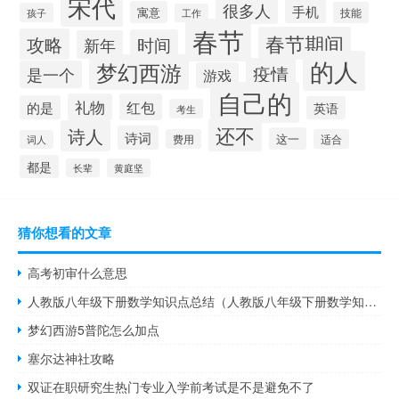
宋代
很多人
手机
寓意
技能
孩子
工作
春节
春节期间
攻略
时间
新年
的人
梦幻西游
疫情
是一个
游戏
自己的
礼物
红包
的是
英语
考生
还不
诗人
诗词
这一
费用
适合
词人
都是
长辈
黄庭坚
猜你想看的文章
高考初审什么意思
人教版八年级下册数学知识点总结（人教版八年级下册数学知识点）
梦幻西游5普陀怎么加点
塞尔达神社攻略
双证在职研究生热门专业入学前考试是不是避免不了