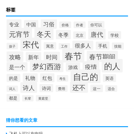
标签
习俗
专业
中国
你可以
价格
作者
冬天
元宵节
唐代
冬季
学校
北京
宋代
很多人
手机
寓意
技能
孩子
工作
春节
春节期间
攻略
时间
新年
的人
梦幻西游
疫情
是一个
游戏
自己的
礼物
红包
的是
英语
考生
还不
诗人
诗词
这一
费用
适合
词人
都是
长辈
黄庭坚
猜你想看的文章
飞机上可以充电吗