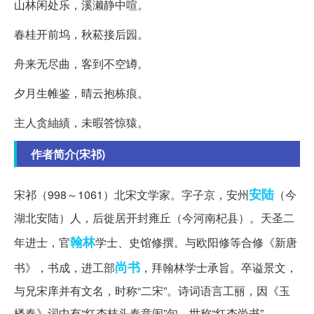
山林闲处乐，溪濑静中喧。
春桂开前坞，秋菘接后园。
舟来无尽曲，客到不空罇。
夕月生帷鉴，晴云抱栋痕。
主人贪紬績，未暇答惊猿。
作者简介(宋祁)
安陆
宋祁（998～1061）北宋文学家。字子京，安州
（今
湖北安陆）人，后徙居开封雍丘（今河南杞县）。天圣二
翰林
年进士，官
学士、史馆修撰。与欧阳修等合修《新唐
尚书
书》，书成，进工部
，拜翰林学士承旨。卒谥景文，
与兄宋庠并有文名，时称“二宋”。诗词语言工丽，因《玉
楼春》词中有“红杏枝头春意闹”句，世称“红杏尚书”。