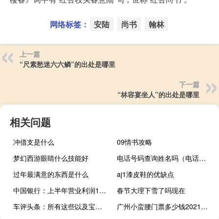
网络标签：
安陆
尚书
翰林
上一篇
“尺素愁迷六六鳞”的出处是哪里
下一篇
“林容宴坐人”的出处是哪里
相关问题
冲借支是什么
09情书攻略
梦幻西游眼睛什么技能好
电话号码查询姓名吗（电话号码查询姓名）
过年最满意的东西是什么
aj1漆皮鞋的优缺点
中国银行：上半年营业利润1548.26亿元
春节大理下雪了吗现在
车评头条：所有这些以及宝马针对G20所做的其他改进
广州小蛮腰门票多少钱2021（广州小蛮腰门票多少钱）