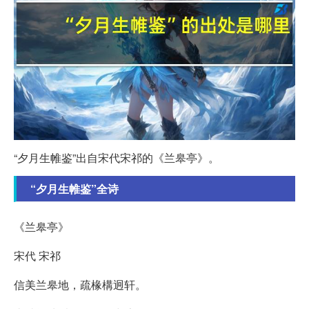
“夕月生帷鉴”出自宋代宋祁的《兰皋亭》。
“夕月生帷鉴”全诗
《兰皋亭》
宋代 宋祁
信美兰皋地，疏椽構迥轩。