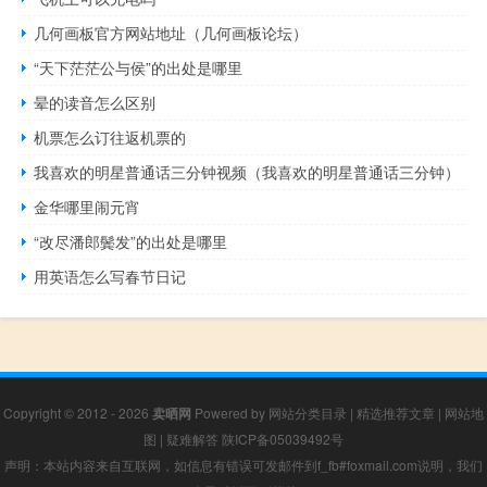
几何画板官方网站地址（几何画板论坛）
“天下茫茫公与侯”的出处是哪里
晕的读音怎么区别
机票怎么订往返机票的
我喜欢的明星普通话三分钟视频（我喜欢的明星普通话三分钟）
金华哪里闹元宵
“改尽潘郎鬓发”的出处是哪里
用英语怎么写春节日记
Copyright © 2012 - 2026
卖晒网
Powered by
网站分类目录
|
精选推荐文章
|
网站地
图
|
疑难解答
陕ICP备05039492号
声明：本站内容来自互联网，如信息有错误可发邮件到f_fb#foxmail.com说明，我们