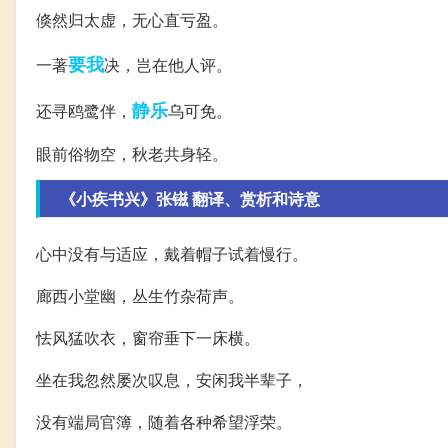
倏然归太虚，无心直亏盈。
要我
一著
决，岂在他人评。
静乐
还寻鸥鹭伴，
乌可免。
眼前俗物空，秋老共身轻。
《小疾书兴》张镃 翻译、赏析和诗意
心中没有与适应，戴着帽子试着慢行。
廊西小堂幽，丛生竹杂荷声。
怯风猛吹衣，窗帘垂下一床横。
坐在我忽然屡次叹息，安闲我半辈子，
没有端局官簿，随着各种希望浮荣。