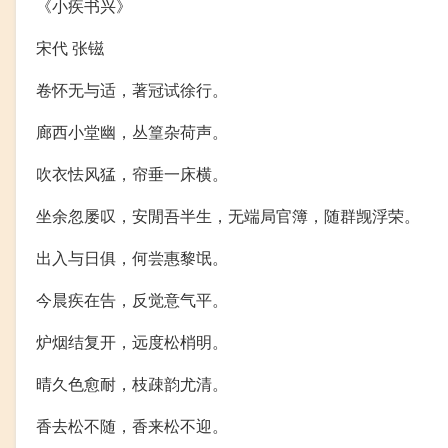
《小疾书兴》
宋代 张镃
卷怀无与适，著冠试徐行。
廊西小堂幽，丛篁杂荷声。
吹衣怯风猛，帘垂一床横。
坐余忽屡叹，安閒吾半生，无端局官簿，随群觊浮荣。
出入与日俱，何尝惠黎氓。
今晨疾在告，反觉意气平。
炉烟结复开，远度松梢明。
晴久色愈耐，枝疎韵尤清。
香去松不随，香来松不迎。