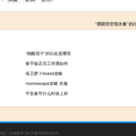
“稻获田空宿水禽”的
“独醒屈子”的出处是哪里
春节饭店员工待遇如何
保卫萝卜boss4攻略
roomescape攻略 衣服
平安春节什么时候上班
地图
|
疑难解答
陕ICP备05039492号