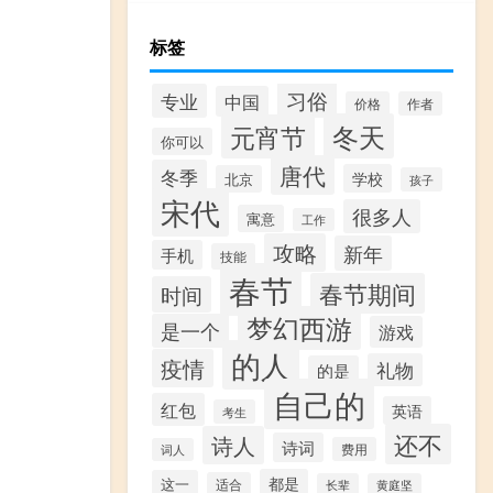
标签
习俗
专业
中国
价格
作者
冬天
元宵节
你可以
唐代
冬季
学校
北京
孩子
宋代
很多人
寓意
工作
攻略
新年
手机
技能
春节
春节期间
时间
梦幻西游
是一个
游戏
的人
疫情
礼物
的是
自己的
红包
英语
考生
还不
诗人
诗词
费用
词人
都是
这一
适合
长辈
黄庭坚