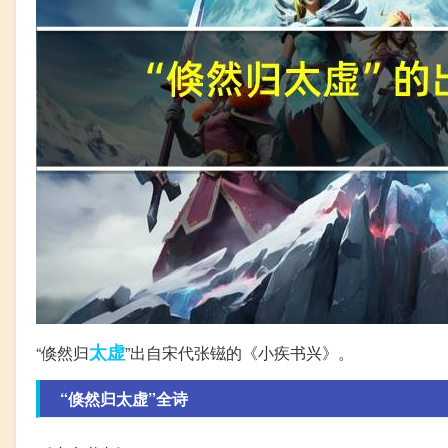
太虚
“倏然归
”出自宋代张镃的《小疾书兴》。
“倏然归太虚”全诗