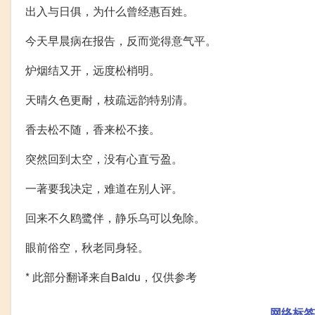
出入与日俱，为什么曾经惠百姓。
今天早晨病在报告，反而觉得意气平。
炉烟结又开，远度松梢明。
天晴久色更耐，枝疏远韵特别清。
香去松不随，香来松不接。
突然回到太空，没有心直亏盈。
一著要我决定，难道在别人评。
回来不久鸥鹭伴，静乐乌可以免除。
眼前俗空，秋老同身轻。
* 此部分翻译来自Baidu，仅供参考
网络标签