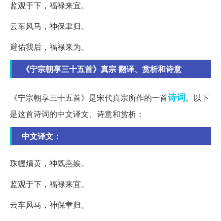
监观于下，福禄来宜。
云车风马，神保聿归。
避佑我后，福禄来为。
《宁宗朝享三十五首》真宗 翻译、赏析和诗意
诗词
《宁宗朝享三十五首》是宋代真宗所作的一首
。以下
是这首诗词的中文译文、诗意和赏析：
中文译文：
珠幄熉黄，神既燕娭。
监观于下，福禄来宜。
云车风马，神保聿归。