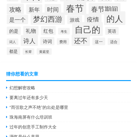
春节
春节期间
攻略
时间
新年
的人
梦幻西游
疫情
是一个
游戏
自己的
礼物
红包
的是
英语
考生
还不
诗人
诗词
这一
费用
适合
词人
都是
长辈
黄庭坚
猜你想看的文章
幻想解密攻略
要离过年还有多少天
“而弦歌之声不绝”的出处是哪里
珠海南屏有什么培训班
过年的创意手工制作大全
灏气是什么意思