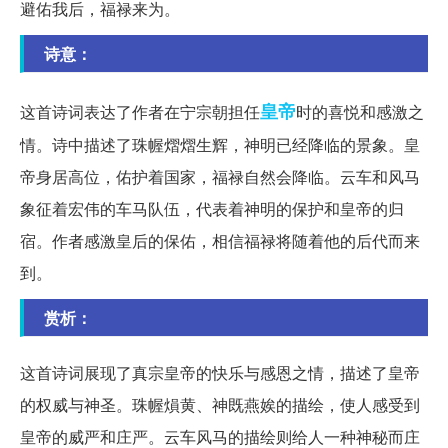
避佑我后，福禄来为。
诗意：
皇帝
这首诗词表达了作者在宁宗朝担任
时的喜悦和感激之
情。诗中描述了珠幄熠熠生辉，神明已经降临的景象。皇
帝身居高位，佑护着国家，福禄自然会降临。云车和风马
象征着宏伟的车马队伍，代表着神明的保护和皇帝的归
宿。作者感激皇后的保佑，相信福禄将随着他的后代而来
到。
赏析：
这首诗词展现了真宗皇帝的快乐与感恩之情，描述了皇帝
的权威与神圣。珠幄熉黄、神既燕娭的描绘，使人感受到
皇帝的威严和庄严。云车风马的描绘则给人一种神秘而庄