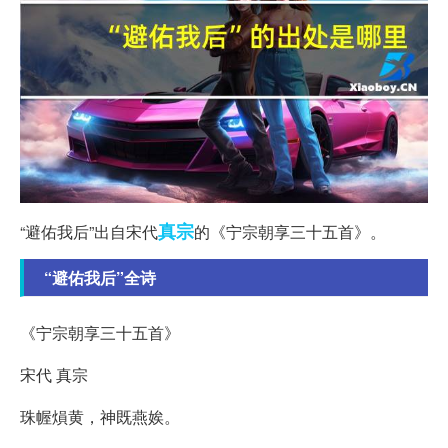
真宗
“避佑我后”出自宋代
的《宁宗朝享三十五首》。
“避佑我后”全诗
《宁宗朝享三十五首》
宋代 真宗
珠幄熉黄，神既燕娭。