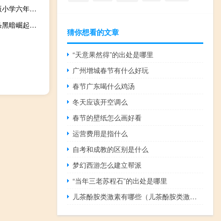
人教版小学数学六年级上册教学计划2019（告诉我下人教版小学六年级上册数学教学计划有嘛 有会的人说）
龙之信条黑暗崛起全版本修改器 +17 最新中文版（龙之信条黑暗崛起全版本修改器 +17 最新中文版功能简介）
猜你想看的文章
“天意果然得”的出处是哪里
广州增城春节有什么好玩
春节广东喝什么鸡汤
冬天应该开空调么
春节的壁纸怎么画好看
运营费用是指什么
自考和成教的区别是什么
梦幻西游怎么建立帮派
“当年三老苏程石”的出处是哪里
儿茶酚胺类激素有哪些（儿茶酚胺类激素的危害）