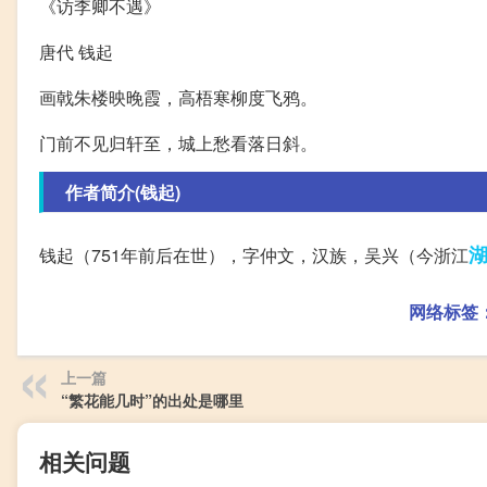
《访李卿不遇》
唐代 钱起
画戟朱楼映晚霞，高梧寒柳度飞鸦。
门前不见归轩至，城上愁看落日斜。
作者简介(钱起)
钱起（751年前后在世），字仲文，汉族，吴兴（今浙江
网络标签
上一篇
“繁花能几时”的出处是哪里
相关问题