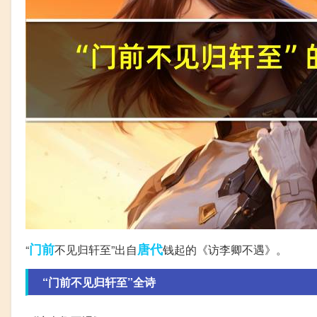
门前
唐代
“
不见归轩至”出自
钱起的《访李卿不遇》。
“门前不见归轩至”全诗