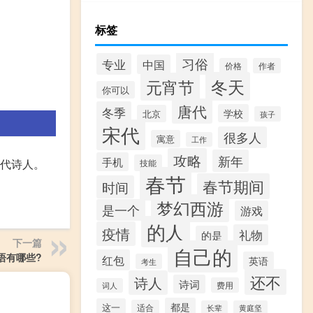
标签
习俗
专业
中国
价格
作者
冬天
元宵节
你可以
唐代
冬季
学校
北京
孩子
宋代
很多人
寓意
工作
攻略
新年
手机
唐代诗人。
技能
春节
春节期间
时间
梦幻西游
是一个
游戏
的人
疫情
礼物
的是
下一篇
自己的
语有哪些?
红包
英语
考生
还不
诗人
诗词
费用
词人
都是
这一
适合
长辈
黄庭坚