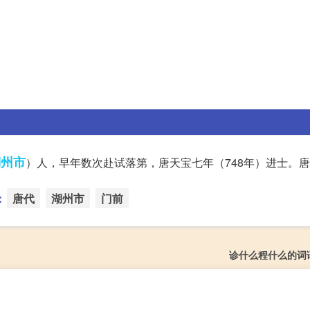
湖州市
）人，早年数次赴试落第，唐天宝七年（748年）进士。
：
唐代
湖州市
门前
诊什么程什么的词