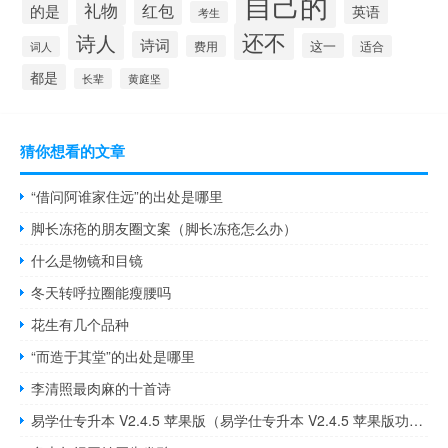
自己的
礼物
红包
的是
英语
考生
还不
诗人
诗词
这一
费用
适合
词人
都是
长辈
黄庭坚
猜你想看的文章
“借问阿谁家住远”的出处是哪里
脚长冻疮的朋友圈文案（脚长冻疮怎么办）
什么是物镜和目镜
冬天转呼拉圈能瘦腰吗
花生有几个品种
“而造于其堂”的出处是哪里
李清照最肉麻的十首诗
易学仕专升本 V2.4.5 苹果版（易学仕专升本 V2.4.5 苹果版功能简介）