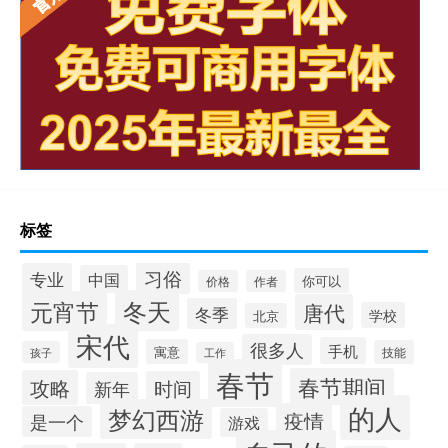
标签
习俗
专业
中国
你可以
价格
作者
冬天
元宵节
唐代
冬季
学校
北京
宋代
很多人
手机
寓意
技能
孩子
工作
春节
春节期间
攻略
时间
新年
的人
梦幻西游
疫情
是一个
游戏