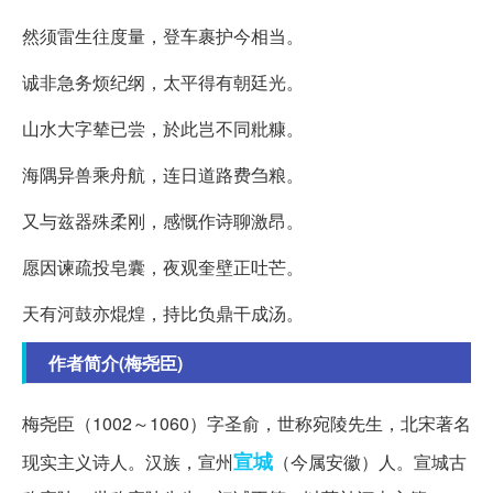
然须雷生往度量，登车裹护今相当。
诚非急务烦纪纲，太平得有朝廷光。
山水大字辇已尝，於此岂不同粃糠。
海隅异兽乘舟航，连日道路费刍粮。
又与兹器殊柔刚，感慨作诗聊激昂。
愿因谏疏投皂囊，夜观奎壁正吐芒。
天有河鼓亦焜煌，持比负鼎干成汤。
作者简介(梅尧臣)
梅尧臣（1002～1060）字圣俞，世称宛陵先生，北宋著名
宣城
现实主义诗人。汉族，宣州
（今属安徽）人。宣城古