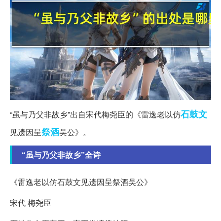
石鼓文
“虽与乃父非故乡”出自宋代梅尧臣的《雷逸老以仿
祭酒
见遗因呈
吴公》。
“虽与乃父非故乡”全诗
《雷逸老以仿石鼓文见遗因呈祭酒吴公》
宋代 梅尧臣