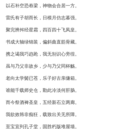
以石补空恐舂梁，神物会合居一方。
雷氏有子胡而长，日模月仿志暮强。
聚完辨舛经星霜，四百四十飞凤皇。
书成大轴绿锦装，偏斜曲直筋骨藏。
携之谒我巧趋跄，我无别识心旁徨。
虽与乃父非故乡，少与乃父同杯觞。
老向太学鬓已苍，乐子好古亲缣箱。
谁能千载师史仓，勤此冷淡何肝肠。
而今祭酒裨圣皇，五经新石立两廊。
我欲效韩非痴狂，载致出关无所障。
至宝宜列孔子堂，固胜朽版堆屋墙。