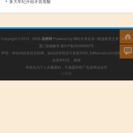
多大年纪开始牙齿发酸
Copyright © 2012 - 2026
卖晒网
Powered by
网站分类目录
|
精选推荐文章
|
网站地
图
|
疑难解答
陕ICP备05039492号
声明：本站内容来自互联网，如信息有错误可发邮件到f_fb#foxmail.com说明，我们
会及时纠正，谢谢
本站仅为个人兴趣爱好，不接盈利性广告及商业合作
小男孩