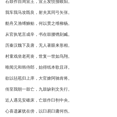
石鼓作自周宣王，宣王发愤搜岐阳。
我车我马攻既良，射夫其同弓矢张。
舫舟又渔缚鱮鲂，何以贯之维柳杨。
从官执笔言成辛，书在鼓腰镌刻臧。
历秦汉魏下及唐，无人著眼来形相。
村童戏坐老死丧，世复一世如鸟翔。
唯闻元和韩侍郎，始得纸本歌且详。
欲以毡苞归上庠，大官媕阿驰肯将。
传至我朝一鼓亡，九鼓缺剥文失行。
近人遇见安碓床，亡鼓作臼刳中央。
心喜遗篆犹在傍，以臼易臼庸何伤。