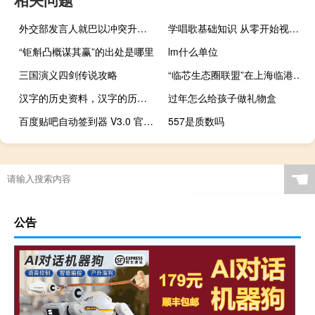
外交部发言人就巴以冲突升级答记者问
学唱歌基础知识 从零开始视频（学唱歌先练什么从0开始视频）
“钜斛凸概谋其赢”的出处是哪里
lm什么单位
三国演义四剑传说攻略
“临芯生态圈联盟”在上海临港成立 助推新片区集成电路产业链升级
汉字的历史资料，汉字的历史20字
过年怎么给孩子做礼物盒
百度贴吧自动签到器 V3.0 官方免费版（百度贴吧自动签到器 V3.0 官方免费版功能简介）
557是质数吗
☚
公告