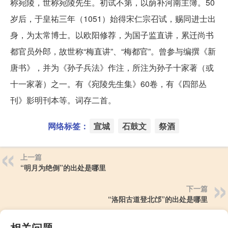
称宛陵，世称宛陵先生。初试不第，以荫补河南主簿。50
岁后，于皇祐三年（1051）始得宋仁宗召试，赐同进士出
身，为太常博士。以欧阳修荐，为国子监直讲，累迁尚书
都官员外郎，故世称“梅直讲”、“梅都官”。曾参与编撰《新
唐书》，并为《孙子兵法》作注，所注为孙子十家著（或
十一家著）之一。有《宛陵先生集》60卷，有《四部丛
刊》影明刊本等。词存二首。
网络标签：
宣城
石鼓文
祭酒
上一篇
“明月为绝倒”的出处是哪里
下一篇
“洛阳古道登北邙”的出处是哪里
相关问题