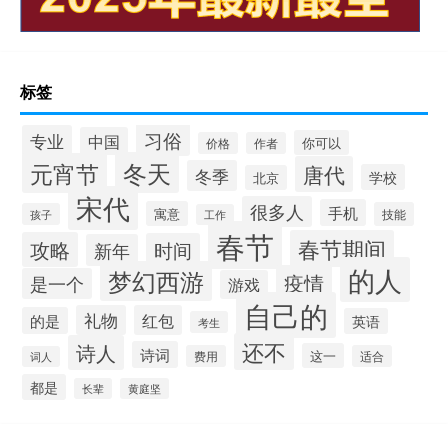
标签
习俗
专业
中国
你可以
价格
作者
冬天
元宵节
唐代
冬季
学校
北京
宋代
很多人
手机
寓意
技能
孩子
工作
春节
春节期间
攻略
时间
新年
的人
梦幻西游
疫情
是一个
游戏
自己的
礼物
红包
的是
英语
考生
还不
诗人
诗词
这一
费用
适合
词人
都是
长辈
黄庭坚