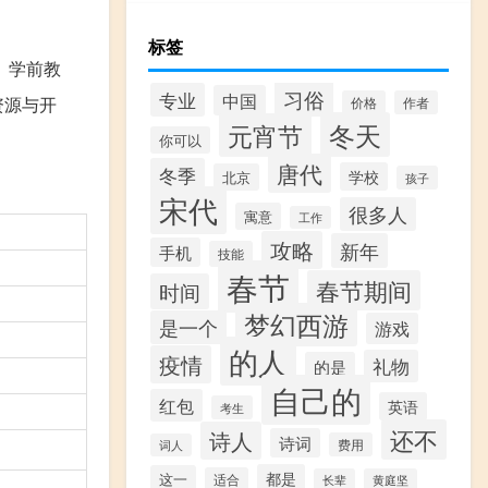
标签
、学前教
习俗
专业
中国
资源与开
价格
作者
冬天
元宵节
你可以
唐代
冬季
学校
北京
孩子
宋代
很多人
寓意
工作
攻略
新年
手机
技能
春节
春节期间
时间
梦幻西游
是一个
游戏
的人
疫情
礼物
的是
自己的
红包
英语
考生
还不
诗人
诗词
费用
词人
都是
这一
适合
长辈
黄庭坚