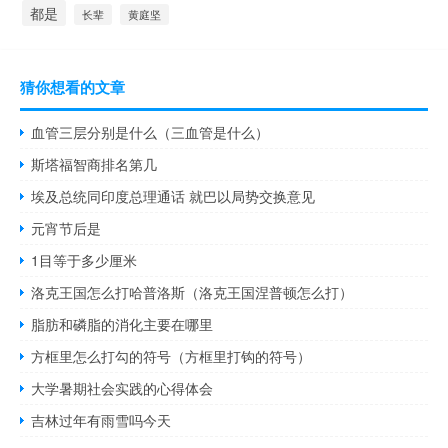
都是
长辈
黄庭坚
猜你想看的文章
血管三层分别是什么（三血管是什么）
斯塔福智商排名第几
埃及总统同印度总理通话 就巴以局势交换意见
元宵节后是
1目等于多少厘米
洛克王国怎么打哈普洛斯（洛克王国涅普顿怎么打）
脂肪和磷脂的消化主要在哪里
方框里怎么打勾的符号（方框里打钩的符号）
大学暑期社会实践的心得体会
吉林过年有雨雪吗今天