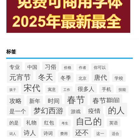
标签
习俗
专业
中国
你可以
价格
作者
冬天
元宵节
唐代
冬季
学校
北京
宋代
很多人
手机
寓意
技能
孩子
工作
春节
春节期间
攻略
时间
新年
的人
梦幻西游
疫情
是一个
游戏
自己的
礼物
红包
的是
英语
考生
还不
诗人
诗词
这一
费用
适合
词人