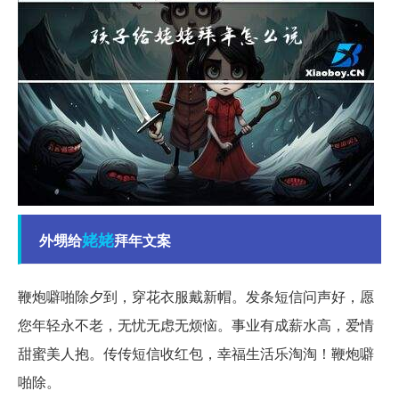
姥姥
外甥给
拜年文案
鞭炮噼啪除夕到，穿花衣服戴新帽。发条短信问声好，愿
您年轻永不老，无忧无虑无烦恼。事业有成薪水高，爱情
甜蜜美人抱。传传短信收红包，幸福生活乐淘淘！鞭炮噼
啪除。