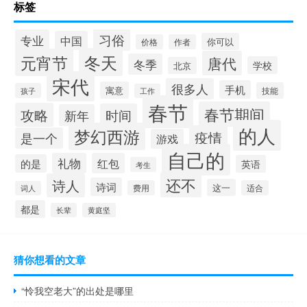
标签
习俗
专业
中国
你可以
价格
作者
冬天
元宵节
唐代
冬季
学校
北京
宋代
很多人
手机
寓意
技能
孩子
工作
春节
春节期间
攻略
时间
新年
的人
梦幻西游
疫情
是一个
游戏
自己的
礼物
红包
的是
英语
考生
还不
诗人
诗词
这一
费用
适合
词人
都是
长辈
黄庭坚
猜你想看的文章
“怜我空老大”的出处是哪里