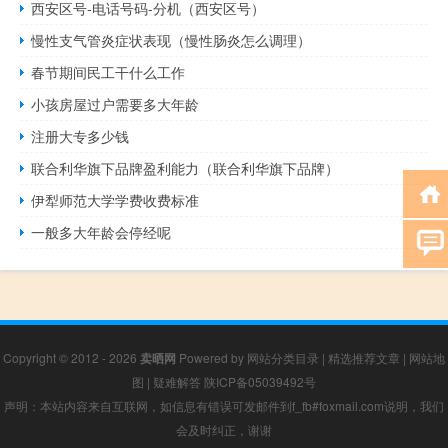
西安区号-电话号码-分机（西安区号）
慢性支气管炎症状表现（慢性肠炎怎么调理）
春节期间民工干什么工作
小孩房屋过户需要多大年龄
注册大专多少钱
联合利华旗下品牌盈利能力（联合利华旗下品牌）
伊犁师范大学学费收费标准
一般多大年龄会停经呢
Copyright © 2012 - 2026
卖晒网
Powered by
网站分类目录
|
精选推荐文章
|
网站地
图
|
疑难解答
陕ICP备05039492号
声明：本站内容来自互联网，如信息有错误可发邮件到f_fb#foxmail.com说明，我们
会及时纠正，谢谢