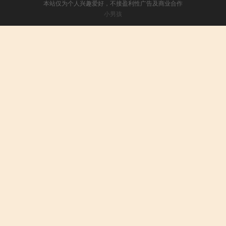
本站仅为个人兴趣爱好，不接盈利性广告及商业合作
小男孩