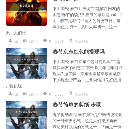
下面围绕“春节几声调”主题解决网友的
困惑 春节的读法? 春节的读法是chūn ji
é。 春节是我们中国人的传统节日，每
年的正月初一，又叫大年初一。这一
天，人们张...
cjj
02-17
0
331
文章列表
春节京东红包能提现吗
下面围绕“春节京东红包能提现吗”主题
解决网友的困惑 京东金条过年过年能取
现吗? 据了解，京东金条是京东金融旗
下的现金贷产品，主要为信用良好的用
户提供现...
cjj
02-14
0
323
文章列表
春节简单的剪纸 步骤
春节剪纸教程 春节剪纸是中国传统文化
的一种重要形式，也是人们迎接新春、
表达美好祝福的方式之一。下面是一份