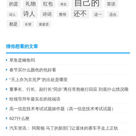
自己的
礼物
红包
的是
英语
考生
还不
诗人
诗词
这一
费用
适合
词人
都是
长辈
黄庭坚
猜你想看的文章
草鱼是鲫鱼吗
春节买什么颜色的包好看
“天上亦为京兆尹”的出处是哪里
董事长、行长、副行长“同步”离任常熟银行回应 到底什么情况嘞
给领导拜年最实在的祝福语
高一信息技术考试试题操作题（高一信息技术考试试题）
627什么梗
汽车资讯： 阿斯顿·马丁的新部门让退休的赛车手走上正轨