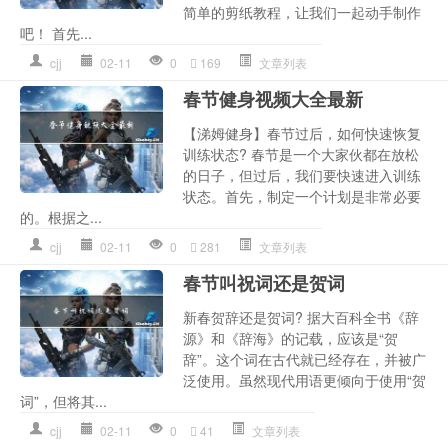
简单的剪纸教程，让我们一起动手制作
吧！ 首先...
cjj
02-11
0
169
文章列表
春节健身视频大全最新
【涕姆健身】春节过后，如何快速恢复
训练状态? 春节是一个大家伙都在放松
的日子，但过后，我们要快速进入训练
状态。首先，制定一个计划是非常必要
的。根据之...
cjj
02-11
0
281
文章列表
春节叫祝词还是贺词
新春贺辞还是贺词? 据大百科全书《辞
源》和《辞海》的记载，应该是“贺
辞”。这个词在古代就已经存在，并被广
泛使用。虽然现代用语更倾向于使用“贺
词”，但将其...
cjj
02-11
0
41
文章列表