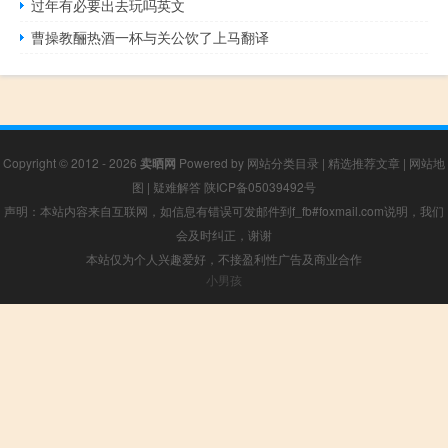
过年有必要出去玩吗英文
曹操教酾热酒一杯与关公饮了上马翻译
Copyright © 2012 - 2026
卖晒网
Powered by
网站分类目录
|
精选推荐文章
|
网站地
图
|
疑难解答
陕ICP备05039492号
声明：本站内容来自互联网，如信息有错误可发邮件到f_fb#foxmail.com说明，我们
会及时纠正，谢谢
本站仅为个人兴趣爱好，不接盈利性广告及商业合作
小男孩