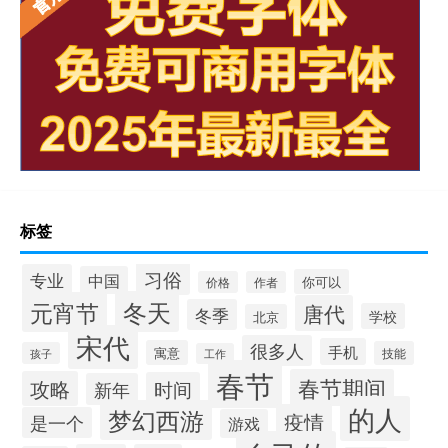
标签
习俗
专业
中国
你可以
价格
作者
冬天
元宵节
唐代
冬季
学校
北京
宋代
很多人
手机
寓意
技能
孩子
工作
春节
春节期间
攻略
时间
新年
的人
梦幻西游
疫情
是一个
游戏