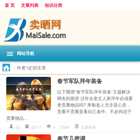
首 页
文章列表
知识分类
网站导航
>
作者“cjj”的文章
春节军队拜年装备
以下围绕“春节军队拜年装备”主题解决
网友的困惑 过年去老丈人家拜年必须要
拿贵重物品吗? 孝敬老人无非是心意，
贵重不贵重是看自己条件。不必拘泥于
贵重物品...
cjj
02-17
0
594
文章列表
春节几声调