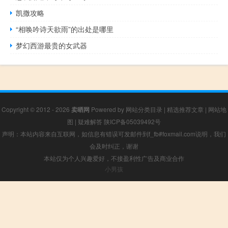
凯撒攻略
“相唤吟诗天欲雨”的出处是哪里
梦幻西游最贵的女武器
Copyright © 2012 - 2026
卖晒网
Powered by
网站分类目录
|
精选推荐文章
|
网站地
图
|
疑难解答
陕ICP备05039492号
声明：本站内容来自互联网，如信息有错误可发邮件到f_fb#foxmail.com说明，我们
会及时纠正，谢谢
本站仅为个人兴趣爱好，不接盈利性广告及商业合作
小男孩