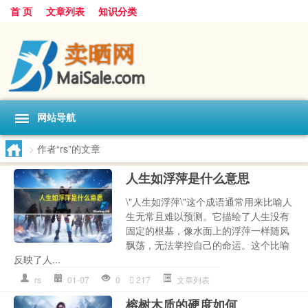
首 页
文章列表
知识分类
网站导航
>
作者“rs”的文章
人生如浮萍是什么意思
\"人生如浮萍\"这个成语通常用来比喻人
生无常且难以预测。它描绘了人生没有
固定的根基，像水面上的浮萍一样随风
飘荡，无法掌控自己的命运。这个比喻
反映了人...
rs
01-07
0
217
文章列表
榕树木质的硬度如何