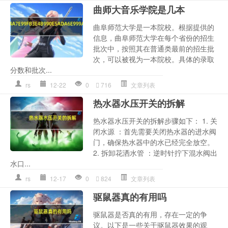
曲师大音乐学院是几本
曲阜师范大学是一本院校。根据提供的
信息，曲阜师范大学在每个省份的招生
批次中，按照其在普通类最前的招生批
次，可以被视为一本院校。具体的录取
分数和批次...
rs
12-22
0
716
文章列表
热水器水压开关的拆解
热水器水压开关的拆解步骤如下： 1. 关
闭水源 ：首先需要关闭热水器的进水阀
门，确保热水器中的水已经完全放空。
2. 拆卸花洒水管 ：逆时针拧下混水阀出
水口...
rs
12-17
0
824
文章列表
驱鼠器真的有用吗
驱鼠器是否真的有用，存在一定的争
议。以下是一些关于驱鼠器效果的观