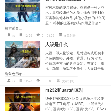
榕树木质的硬度很好。榕树是一种大乔
木，具有较坚硬的木质，适合用于制作
家具和其他木制品 其他小伙伴的相似问
题： 榕树的主要功效与作用是什么？
榕树适合...
rs
12-29
0
809
文章列表
人设是什么
人设，即人物设定，是对虚构或现实中
角色的性格、外貌、背景、行为习惯、
价值观等方面的具体设定。在文学、影
视、动漫、游戏等创作中，人设对于塑
造角色形象...
rs
12-28
0
80
文章列表
rs232和uart的区别
UART与RS232的区别 # 电压水平和逻
辑电平 TTL电平（UART） ：通常为3.
3V，逻辑0为3.3V，逻辑1为5V。 RS23