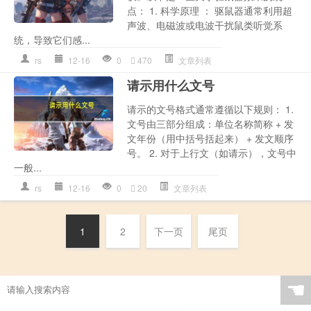
点： 1. 科学原理 ： 驱鼠器通常利用超
声波、电磁波或电波干扰鼠类听觉系
统，导致它们感...
rs
12-16
0
470
文章列表
请示用什么文号
请示的文号格式通常遵循以下规则： 1.
文号由三部分组成：单位名称简称 + 发
文年份（用中括号括起来） + 发文顺序
号。 2. 对于上行文（如请示），文号中
一般...
rs
12-16
0
20
文章列表
1
2
下一页
尾页
☚