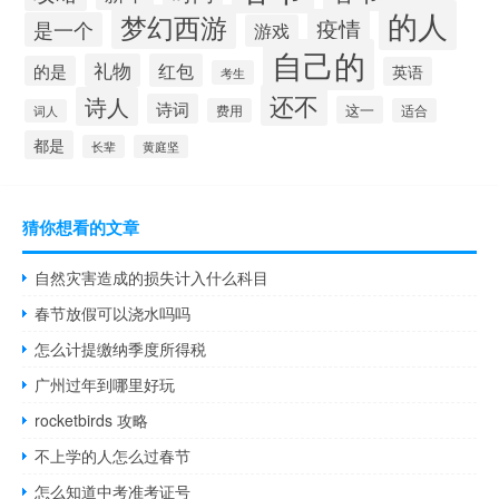
的人
梦幻西游
疫情
是一个
游戏
自己的
礼物
红包
的是
英语
考生
还不
诗人
诗词
这一
费用
适合
词人
都是
长辈
黄庭坚
猜你想看的文章
自然灾害造成的损失计入什么科目
春节放假可以浇水吗吗
怎么计提缴纳季度所得税
广州过年到哪里好玩
rocketbirds 攻略
不上学的人怎么过春节
怎么知道中考准考证号