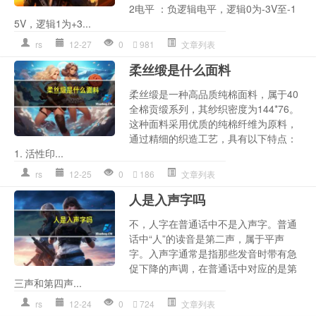
2电平 ：负逻辑电平，逻辑0为-3V至-1
5V，逻辑1为+3...
rs
12-27
0
981
文章列表
柔丝缎是什么面料
柔丝缎是一种高品质纯棉面料，属于40
全棉贡缎系列，其纱织密度为144*76。
这种面料采用优质的纯棉纤维为原料，
通过精细的织造工艺，具有以下特点：
1. 活性印...
rs
12-25
0
186
文章列表
人是入声字吗
不，人字在普通话中不是入声字。普通
话中“人”的读音是第二声，属于平声
字。入声字通常是指那些发音时带有急
促下降的声调，在普通话中对应的是第
三声和第四声...
rs
12-24
0
724
文章列表