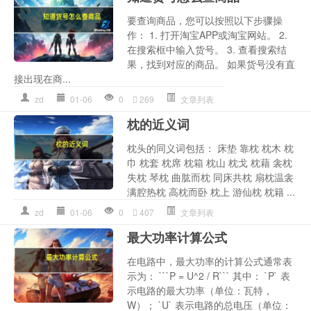
要查询商品，您可以按照以下步骤操
作： 1. 打开淘宝APP或淘宝网站。 2.
在搜索框中输入货号。 3. 查看搜索结
果，找到对应的商品。 如果货号没有直
接出现在商...
zd
01-06
0
269
文章列表
枕的近义词
枕头的同义词包括： 床垫 靠枕 枕木 枕
巾 枕套 枕席 枕箱 枕山 枕戈 枕藉 衾枕
失枕 琴枕 曲肱而枕 同床共枕 扇枕温衾
满腔热枕 高枕而卧 枕上 游仙枕 枕籍 ...
zd
01-06
0
407
文章列表
最大功率计算公式
在电路中，最大功率的计算公式通常表
示为： ```P = U^2 / R``` 其中： `P` 表
示电路的最大功率（单位：瓦特，
W）； `U` 表示电路的总电压（单位：