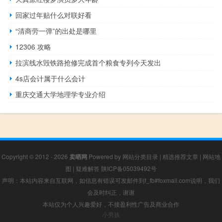
回家过年贴什么对联好看
“清商劳一弹”的出处是哪里
12306 攻略
拉滨线水毁铁路抢修完成首个粮食专列今天发出
4s店会计属于什么会计
重庆交通大学地理学专业介绍
Copyright © 2012 - 2026
卖晒网
Powered by
网站分类目录
|
精选推荐文章
|
网站地
图
|
疑难解答
陕ICP备05039492号
声明：本站内容来自互联网，如信息有错误可发邮件到f_fb#foxmail.com说明，我们
会及时纠正，谢谢
本站仅为个人兴趣爱好，不接盈利性广告及商业合作
小男孩