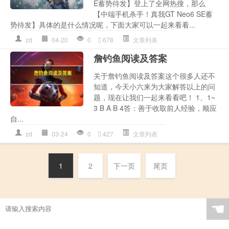
E蓄势待发】登上了全网热搜，那么
【中端手机杀手！真我GT Neo6 SE蓄
势待发】具体的是什么情况呢，下面大家可以一起来看看...
zd
04-20
0
678
文章列表
詹钓鱼阅读及答案
关于詹钓鱼阅读及答案这个很多人还不
知道，今天小六来为大家解答以上的问
题，现在让我们一起来看看吧！ 1、1~
3 B A B 4答：善于收取前人经验，顺应
自...
zd
03-24
0
427
文章列表
1
2
下一页
尾页
☚