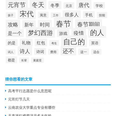
冬天
元宵节
唐代
冬季
学校
北京
宋代
很多人
手机
寓意
技能
孩子
工作
春节
春节期间
攻略
时间
新年
的人
梦幻西游
疫情
是一个
游戏
自己的
礼物
红包
的是
英语
考生
还不
诗人
诗词
这一
费用
适合
词人
都是
长辈
黄庭坚
猜你想看的文章
高考平行志愿是什么意思呢
元宵灯节几天
云南农业大学重点专业有哪些
天真派红楼梦演员多大年龄