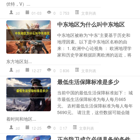
伏特，V）...
zd
01-03
0
753
文章列表
中东地区为什么叫中东地区
中东地区被称为“中东”主要基于历史和
地理因素。以下是中东地区名称的由
来： 1. 欧洲中心论视角 ： 欧洲地理学
家和历史学家根据距离欧洲的远近，将
东方地区划...
zd
12-27
0
836
文章列表
最低生活保障标准是多少
当前中国的最低生活保障标准如下： 城
市最低生活保障标准为每人每月665
元。 农村最低生活保障标准为每人每年
5690元。 请注意，这些数据可能会随
着时间和地区...
zd
12-25
0
17
文章列表
正当防卫成立必须具备的条件