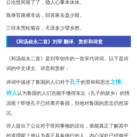
公论世间谁了了，德人心事本休休。
致身官路难非远，回首家去盍少留。
三径未荒松菊在，天涯多少望乡愁。
《和汤叔永二首》刘宰 翻译、赏析和诗意
《和汤叔永二首》是刘宰创作的一首宋代诗词。以下是诗
词的中文译文、诗意和赏析：
孔子
之情
诗词中描述了鲁国的人们对于
的景仰和思念
。
诗人
认为鲁国的人们岂能不懂得东丘（孔子的故乡）的情
况呢？即使孔子已经离开鲁国，但他对鲁国的思念仍然深
沉。
诗人提出了公众对于世间事物的议论，谁能真正了解其中
的道理呢？他认为真正具备德行的人，内心深处已经抛开