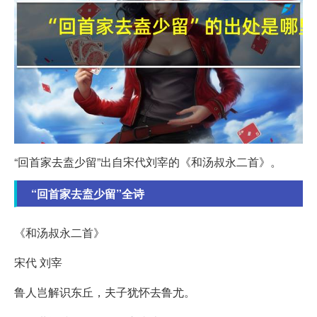
“回首家去盍少留”出自宋代刘宰的《和汤叔永二首》。
“回首家去盍少留”全诗
《和汤叔永二首》
宋代 刘宰
鲁人岂解识东丘，夫子犹怀去鲁尤。