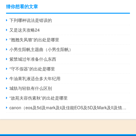
猜你想看的文章
下列哪种说法是错误的
又是这关攻略24
“翘翘失凤簪”的出处是哪里
小男生阳帆主题曲（小男生阳帆）
紫禁城过年准备什么东西
“守不假器”的出处是哪里
牛油果乳液适合多大年纪用
城轨与轻轨有什么区别
“故苑夫容伤素秋”的出处是哪里
canon（eos及5d及mark及ii及佳能EOS及5D及Mark及II及情况怎么样）