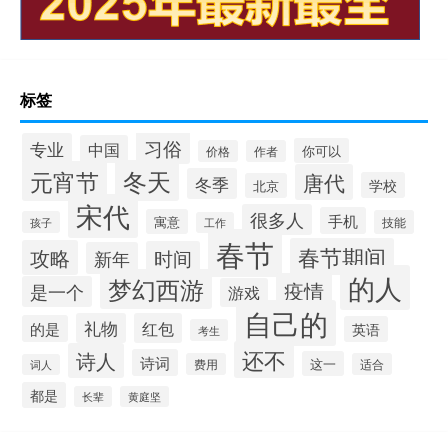
标签
习俗
专业
中国
你可以
价格
作者
冬天
元宵节
唐代
冬季
学校
北京
宋代
很多人
手机
寓意
技能
孩子
工作
春节
春节期间
攻略
时间
新年
的人
梦幻西游
疫情
是一个
游戏
自己的
礼物
红包
的是
英语
考生
还不
诗人
诗词
这一
费用
适合
词人
都是
长辈
黄庭坚