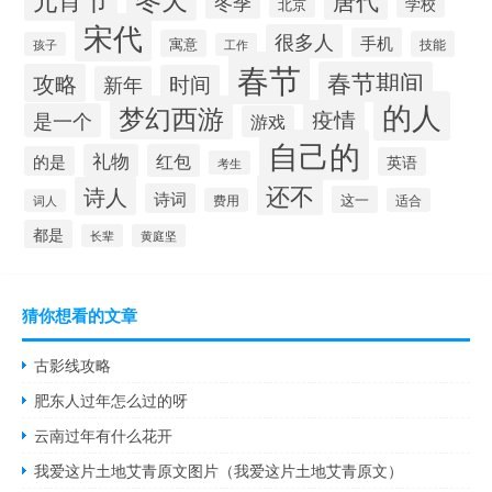
冬季
学校
北京
宋代
很多人
手机
寓意
技能
孩子
工作
春节
春节期间
攻略
时间
新年
的人
梦幻西游
疫情
是一个
游戏
自己的
礼物
红包
的是
英语
考生
还不
诗人
诗词
这一
费用
适合
词人
都是
长辈
黄庭坚
猜你想看的文章
古影线攻略
肥东人过年怎么过的呀
云南过年有什么花开
我爱这片土地艾青原文图片（我爱这片土地艾青原文）