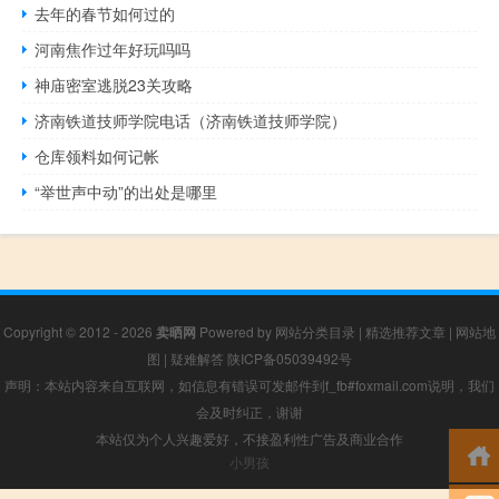
去年的春节如何过的
河南焦作过年好玩吗吗
神庙密室逃脱23关攻略
济南铁道技师学院电话（济南铁道技师学院）
仓库领料如何记帐
“举世声中动”的出处是哪里
Copyright © 2012 - 2026
卖晒网
Powered by
网站分类目录
|
精选推荐文章
|
网站地
图
|
疑难解答
陕ICP备05039492号
声明：本站内容来自互联网，如信息有错误可发邮件到f_fb#foxmail.com说明，我们
会及时纠正，谢谢
本站仅为个人兴趣爱好，不接盈利性广告及商业合作
小男孩