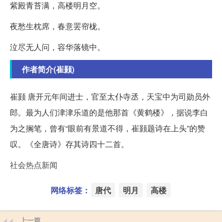
紫殿青苔满，高楼明月空。
夜愁生枕席，春意罢帘栊。
泣尽无人问，容华落镜中。
作者简介(崔颢)
崔颢 唐开元年间进士，官至太仆寺丞，天宝中为司勋员外
郎。最为人们津津乐道的是他那首《黄鹤楼》，据说李白
为之搁笔，曾有“眼前有景道不得，崔颢题诗在上头”的赞
叹。《全唐诗》存其诗四十二首。
社会热点新闻
网络标签：
唐代
明月
高楼
上一篇