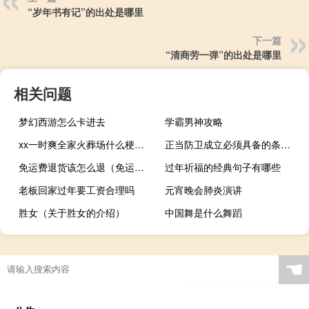
“岁年书有记”的出处是哪里
下一篇
“清商劳一弹”的出处是哪里
相关问题
梦幻西游怎么卡进去
学霸男神攻略
xx一时爽全家火葬场什么梗？xx一时爽全家火葬场是什么意思什么梗
正当防卫成立必须具备的条件有哪些
免运费退货该怎么退（免运费）
过年祈福的经典句子有哪些
老板回家过年要工资合理吗
元宵晚会肺炎演讲
胜女（关于胜女的介绍）
中国舞是什么舞蹈
☚