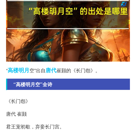
高楼
明月
唐代
“
空”出自
崔颢的《长门怨》。
“高楼明月空”全诗
《长门怨》
唐代 崔颢
君王宠初歇，弃妾长门宫。