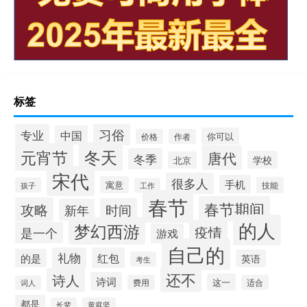
标签
习俗
专业
中国
你可以
价格
作者
冬天
元宵节
唐代
冬季
学校
北京
宋代
很多人
手机
寓意
技能
孩子
工作
春节
春节期间
攻略
时间
新年
的人
梦幻西游
疫情
是一个
游戏
自己的
礼物
红包
的是
英语
考生
还不
诗人
诗词
这一
费用
适合
词人
都是
长辈
黄庭坚