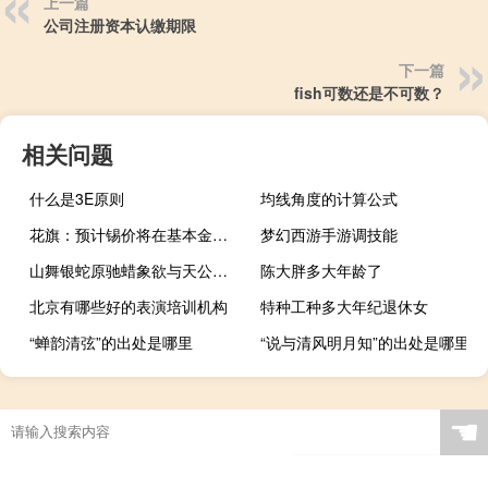
上一篇
公司注册资本认缴期限
下一篇
fish可数还是不可数？
相关问题
什么是3E原则
均线角度的计算公式
花旗：预计锡价将在基本金属市场上上涨并预计到2024年第四季度锡价将恢复到每吨29,000美元
梦幻西游手游调技能
山舞银蛇原驰蜡象欲与天公试比高的意思是什么
陈大胖多大年龄了
北京有哪些好的表演培训机构
特种工种多大年纪退休女
“蝉韵清弦”的出处是哪里
“说与清风明月知”的出处是哪里
☚