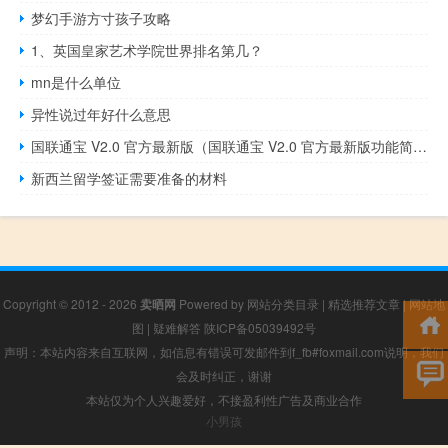
梦幻手游方寸孩子攻略
1、英国皇家艺术学院世界排名第几？
mn是什么单位
异性说过年好什么意思
国联通宝 V2.0 官方最新版（国联通宝 V2.0 官方最新版功能简介）
新西兰留学签证需要准备的材料
Copyright © 2012 - 2026
卖晒网
Powered by
网站分类目录
|
精选推荐文章
|
网站地
图
|
疑难解答
陕ICP备05039492号
声明：本站内容来自互联网，如信息有错误可发邮件到f_fb#foxmail.com说明，我们
会及时纠正，谢谢
本站仅为个人兴趣爱好，不接盈利性广告及商业合作
小男孩