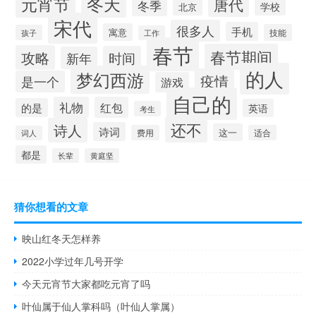
冬天
元宵节
唐代
冬季
学校
北京
宋代
很多人
手机
寓意
技能
孩子
工作
春节
春节期间
攻略
时间
新年
的人
梦幻西游
疫情
是一个
游戏
自己的
礼物
红包
的是
英语
考生
还不
诗人
诗词
这一
费用
适合
词人
都是
长辈
黄庭坚
猜你想看的文章
映山红冬天怎样养
2022小学过年几号开学
今天元宵节大家都吃元宵了吗
叶仙属于仙人掌科吗（叶仙人掌属）