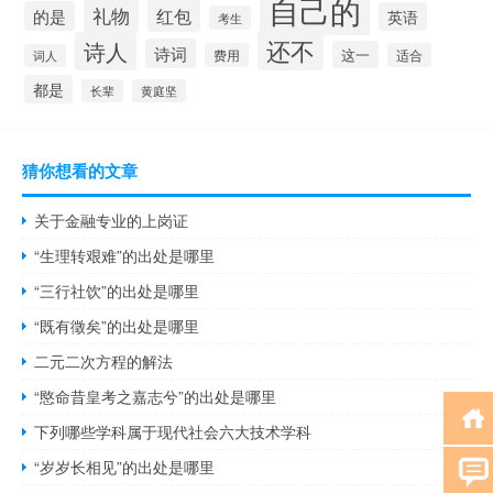
自己的
礼物
红包
的是
英语
考生
还不
诗人
诗词
这一
费用
适合
词人
都是
长辈
黄庭坚
猜你想看的文章
关于金融专业的上岗证
“生理转艰难”的出处是哪里
“三行社饮”的出处是哪里
“既有徵矣”的出处是哪里
二元二次方程的解法
“愍命昔皇考之嘉志兮”的出处是哪里
下列哪些学科属于现代社会六大技术学科
“岁岁长相见”的出处是哪里