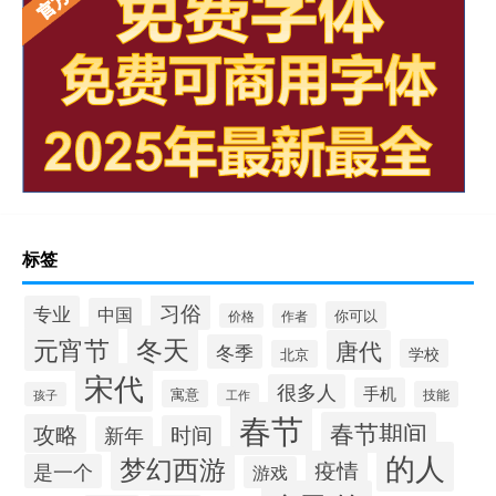
标签
习俗
专业
中国
你可以
价格
作者
冬天
元宵节
唐代
冬季
学校
北京
宋代
很多人
手机
寓意
技能
孩子
工作
春节
春节期间
攻略
时间
新年
的人
梦幻西游
疫情
是一个
游戏