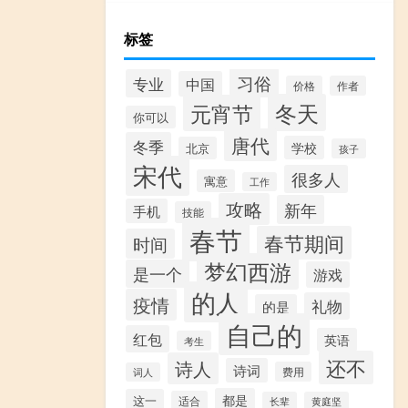
标签
习俗
专业
中国
价格
作者
冬天
元宵节
你可以
唐代
冬季
学校
北京
孩子
宋代
很多人
寓意
工作
攻略
新年
手机
技能
春节
春节期间
时间
梦幻西游
是一个
游戏
的人
疫情
礼物
的是
自己的
红包
英语
考生
还不
诗人
诗词
费用
词人
都是
这一
适合
长辈
黄庭坚