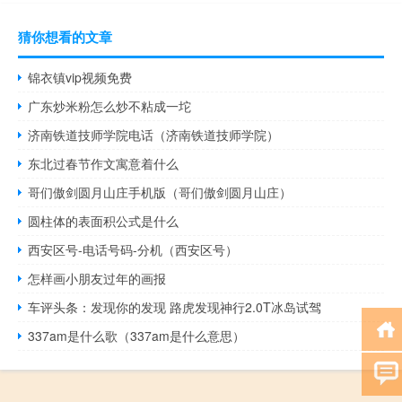
猜你想看的文章
锦衣镇vip视频免费
广东炒米粉怎么炒不粘成一坨
济南铁道技师学院电话（济南铁道技师学院）
东北过春节作文寓意着什么
哥们傲剑圆月山庄手机版（哥们傲剑圆月山庄）
圆柱体的表面积公式是什么
西安区号-电话号码-分机（西安区号）
怎样画小朋友过年的画报
车评头条：发现你的发现 路虎发现神行2.0T冰岛试驾
337am是什么歌（337am是什么意思）