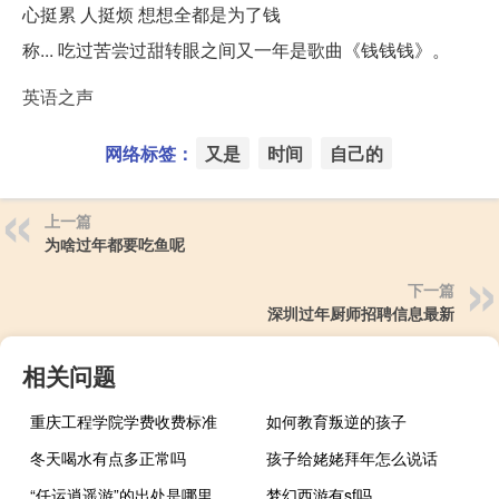
心挺累 人挺烦 想想全都是为了钱
称... 吃过苦尝过甜转眼之间又一年是歌曲《钱钱钱》。
英语之声
网络标签：
又是
时间
自己的
上一篇
为啥过年都要吃鱼呢
下一篇
深圳过年厨师招聘信息最新
相关问题
重庆工程学院学费收费标准
如何教育叛逆的孩子
冬天喝水有点多正常吗
孩子给姥姥拜年怎么说话
“任运逍遥游”的出处是哪里
梦幻西游有sf吗