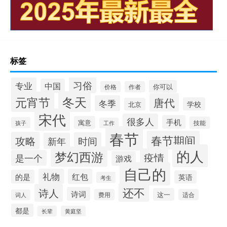
标签
习俗
专业
中国
你可以
价格
作者
冬天
元宵节
唐代
冬季
学校
北京
宋代
很多人
手机
寓意
技能
孩子
工作
春节
春节期间
攻略
时间
新年
的人
梦幻西游
疫情
是一个
游戏
自己的
礼物
红包
的是
英语
考生
还不
诗人
诗词
这一
费用
适合
词人
都是
长辈
黄庭坚